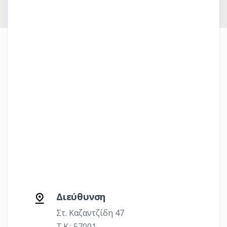
Διεύθυνση
Στ. Καζαντζίδη 47
Τ.Κ.: 57001