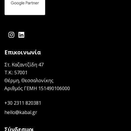
facebook-f
instagram
linkedin
Επικοινωνία
Στ. Καζαντζίδη 47
Τ.Κ.: 57001
Θέρμη, Θεσσαλονίκης
Αριθμός ΓΕΜΗ 151490106000
+30 2311 820381
hello@kabal.gr
Σύνδεσμοι