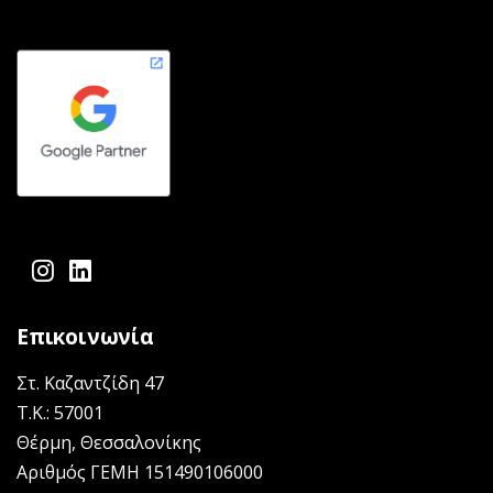
facebook-f
instagram
linkedin
Επικοινωνία
Στ. Καζαντζίδη 47
Τ.Κ.: 57001
Θέρμη, Θεσσαλονίκης
Αριθμός ΓΕΜΗ 151490106000