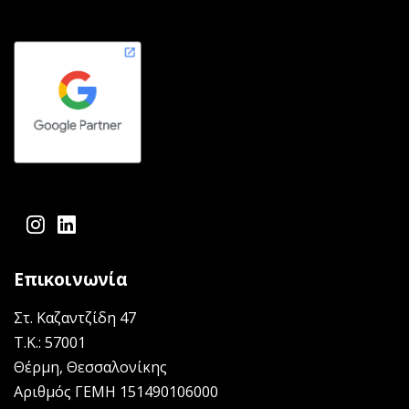
facebook-f
instagram
linkedin
Επικοινωνία
Στ. Καζαντζίδη 47
Τ.Κ.: 57001
Θέρμη, Θεσσαλονίκης
Αριθμός ΓΕΜΗ 151490106000